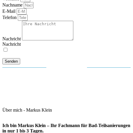
Nachname
E-Mail
Telefon
Nachricht
Nachricht
Hiermit bestätige ich, dass ich die Datenschutzerklärung zur
Kenntnis genommen habe.
Senden
BEKANNT AUS
Über mich -
Markus Klein
Ich bin Markus Klein – Ihr Fachmann für Bad-Teilsanierungen
in nur 1 bis 3 Tagen.